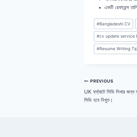
একটি রেফারেন্স তা
Post
#
Bangladeshi CV
Tags:
#
cv update service 
#
Resume Writing Ti
Post
PREVIOUS
UK ফর্ম্যাটে সিভি লিখার জন
navigation
সিভি হবে নিখুত।