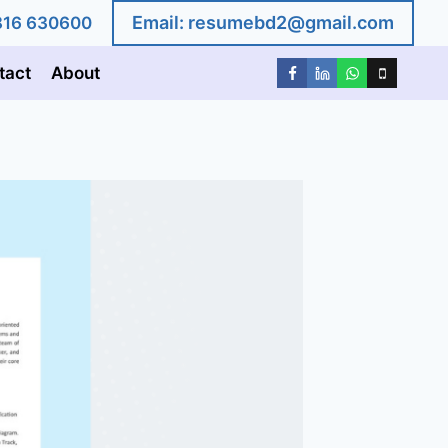
Email:
resumebd2@gmail.com
1816 630600
tact
About