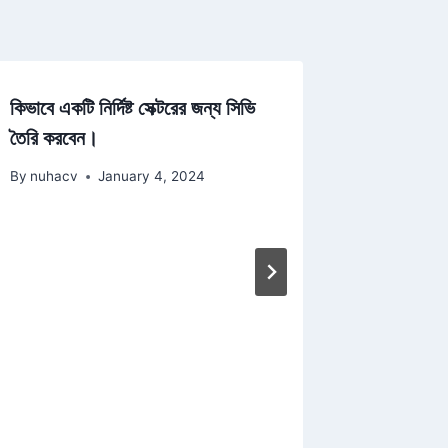
কিভাবে একটি নির্দিষ্ট সেক্টরের জন্য সিভি
সিভিতে কী 
তৈরি করবেন।
কী? সিভি 
By
nuhacv
January 4, 2024
By
nuhacv