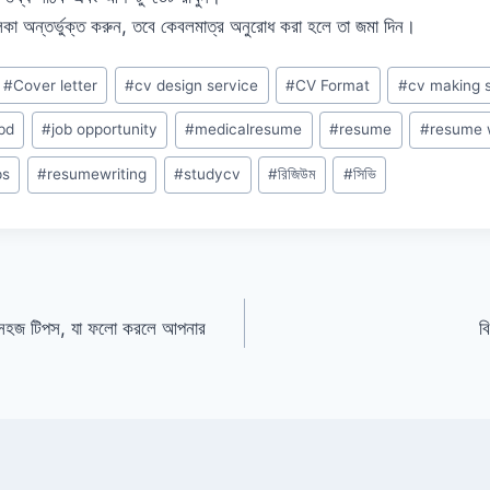
লিকা অন্তর্ভুক্ত করুন, তবে কেবলমাত্র অনুরোধ করা হলে তা জমা দিন।
#
Cover letter
#
cv design service
#
CV Format
#
cv making 
bd
#
job opportunity
#
medicalresume
#
resume
#
resume w
ps
#
resumewriting
#
studycv
#
রিজিউম
#
সিভি
্য সহজ টিপস, যা ফলো করলে আপনার
ব