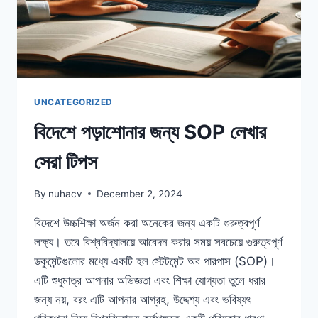
UNCATEGORIZED
বিদেশে পড়াশোনার জন্য SOP লেখার
সেরা টিপস
By
nuhacv
December 2, 2024
বিদেশে উচ্চশিক্ষা অর্জন করা অনেকের জন্য একটি গুরুত্বপূর্ণ
লক্ষ্য। তবে বিশ্ববিদ্যালয়ে আবেদন করার সময় সবচেয়ে গুরুত্বপূর্ণ
ডকুমেন্টগুলোর মধ্যে একটি হল স্টেটমেন্ট অব পারপাস (SOP)।
এটি শুধুমাত্র আপনার অভিজ্ঞতা এবং শিক্ষা যোগ্যতা তুলে ধরার
জন্য নয়, বরং এটি আপনার আগ্রহ, উদ্দেশ্য এবং ভবিষ্যৎ