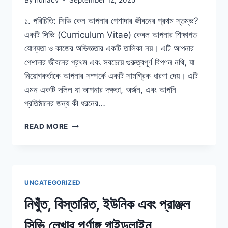
১. পরিচিতি: সিভি কেন আপনার পেশাদার জীবনের প্রথম স্তম্ভ?
একটি সিভি (Curriculum Vitae) কেবল আপনার শিক্ষাগত
যোগ্যতা ও কাজের অভিজ্ঞতার একটি তালিকা নয়। এটি আপনার
পেশাদার জীবনের প্রথম এবং সবচেয়ে গুরুত্বপূর্ণ বিপণন নথি, যা
নিয়োগকর্তাকে আপনার সম্পর্কে একটি সামগ্রিক ধারণা দেয়। এটি
এমন একটি দলিল যা আপনার দক্ষতা, অর্জন, এবং আপনি
প্রতিষ্ঠানের জন্য কী ধরনের…
পেশাদার
READ MORE
সিভি
তৈরির
পূর্ণাঙ্গ
নির্দেশিকা:
আপনার
UNCATEGORIZED
পেশাদার
জীবনের
নিখুঁত, বিস্তারিত, ইউনিক এবং প্রাঞ্জল
প্রথম
স্তম্ভ
সিভি লেখার পূর্ণাঙ্গ গাইডলাইন