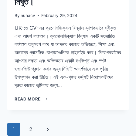
নিখুত।
By
nuhacv
February 29, 2024
UK-তে CV-এর ক্রনোলজিক্যাল বিন্যাস ব্যাপকভাবে স্বীকৃত
এবং আদর্শ কাঠামো। ক্রনোলজিক্যাল বিন্যাস একটি সংজ্ঞায়িত
কাঠামো অনুসরণ করে যা আপনার কাজের অভিজ্ঞতা, শিক্ষা এবং
অন্যান্য প্রাসঙ্গিক যোগ্যতাগুলিকে হাইলাইট করে। নিয়োগকর্তাদের
আপনার দক্ষতা এবং অভিজ্ঞতার একটি সংক্ষিপ্ত এবং স্পষ্ট
ওভারভিউ প্রদান করার জন্য সিভিটি আদর্শভাবে এক পৃষ্ঠায়
উপস্থাপন করা উচিত। এই এক-পৃষ্ঠার ফর্ম্যাট নিয়োগকারীদের
দ্রুত কাজের ভূমিকার জন্য…
UK
READ MORE
ফর্ম্যাটে
সিভি
লিখার
জন্য
Page
Next
1
2
সহজ
টিপস,