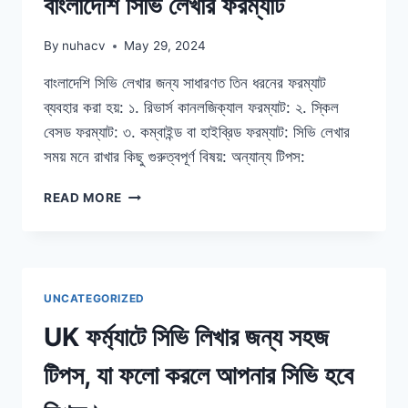
বাংলাদেশি সিভি লেখার ফরম্যাট
By
nuhacv
May 29, 2024
বাংলাদেশি সিভি লেখার জন্য সাধারণত তিন ধরনের ফরম্যাট
ব্যবহার করা হয়: ১. রিভার্স কানলজিক্যাল ফরম্যাট: ২. স্কিল
বেসড ফরম্যাট: ৩. কম্বাইন্ড বা হাইব্রিড ফরম্যাট: সিভি লেখার
সময় মনে রাখার কিছু গুরুত্বপূর্ণ বিষয়: অন্যান্য টিপস:
বাংলাদেশি
READ MORE
সিভি
লেখার
ফরম্যাট
UNCATEGORIZED
UK ফর্ম্যাটে সিভি লিখার জন্য সহজ
টিপস, যা ফলো করলে আপনার সিভি হবে