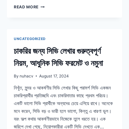
একটি
READ MORE
প্রফেশনাল
সিভির
স্ট্রাকচার
এবং
নিখুঁতভাবে
UNCATEGORIZED
লেখার
টিপস
চাকরির জন্য সিভি লেখার গুরুত্বপূর্ণ
নিয়ম, আধুনিক সিভি ফরমেট ও নমুনা
By
nuhacv
August 17, 2024
নিখুঁত, সুন্দর ও আকর্ষণীয় সিভি লেখার কিছু পরামর্শ সিভি একজন
চাকরিপ্রার্থীর প্রতিচ্ছবি এবং চাকরিদাতার কাছে প্রথম পরিচয়।
একটি ভালো সিভি প্রার্থীকে অন্যদের চেয়ে এগিয়ে রাখে। অনেকে
মনে করেন, সিভি বড় ও ভারী হলে ভালো, কিন্তু এ ধারণা ভুল।
বরং অল্প কথায় আকর্ষণীয়ভাবে নিজেকে তুলে ধরতে হয়। এক
জরিপে দেখা গেছে, নিয়োগকারীরা একটি সিভি দেখতে এক…