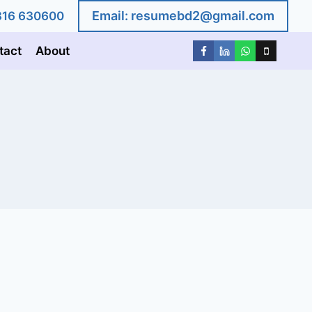
Email:
resumebd2@gmail.com
1816 630600
tact
About