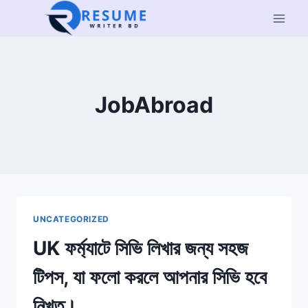
Skip
to
content
JobAbroad
UNCATEGORIZED
UK ফর্ম্যাটে সিভি লিখার জন্য সহজ
টিপস, যা ফলো করলে আপনার সিভি হবে
নিখুত।