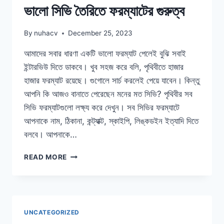
যা
ভালো সিভি তৈরিতে ফরম্যাটের গুরুত্ব
ফলো
করলে
By
nuhacv
December 25, 2023
আপনার
সিভি
আমাদের সবার ধারণা একটি ভালো ফরম্যাট পেলেই বুঝি সবাই
হবে
ইন্টারভিউ দিতে ডাকবে। খুব সহজ করে বলি, পৃথিবীতে হাজার
নিখুত।
হাজার ফরম্যাট রয়েছে। গুগোলে সার্চ করলেই পেয়ে যাবেন। কিন্তু
আপনি কি আজও বানাতে পেরেছেন মনের মত সিভি? পৃথিবীর সব
সিভি ফরম্যাটগুলো লক্ষ্য করে দেখুন। সব সিভির ফরম্যাটে
আপনাকে নাম, ঠিকানা, কন্ট্যাক্ট, স্কাইপি, লিঙ্কডইন ইত্যাদি দিতে
বলবে। আপনাকে…
ভালো
READ MORE
সিভি
তৈরিতে
ফরম্যাটের
গুরুত্ব
UNCATEGORIZED