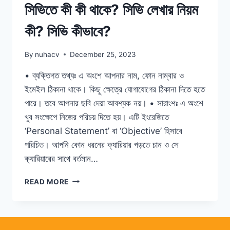
সিভিতে কী কী থাকে? সিভি লেখার নিয়ম
কী? সিভি কীভাবে?
By
nuhacv
December 25, 2023
• ব্যক্তিগত তথ্যঃ এ অংশে আপনার নাম, ফোন নাম্বার ও
ইমেইল ঠিকানা থাকে। কিছু ক্ষেত্রে যোগাযোগের ঠিকানা দিতে হতে
পারে। তবে আপনার ছবি দেয়া আবশ্যক নয়। • সারাংশঃ এ অংশে
খুব সংক্ষেপে নিজের পরিচয় দিতে হয়। এটি ইংরেজিতে
‘Personal Statement’ বা ‘Objective’ হিসাবে
পরিচিত। আপনি কোন ধরনের ক্যারিয়ার গড়তে চান ও সে
ক্যারিয়ারের সাথে বর্তমান…
সিভিতে
READ MORE
কী
কী
থাকে?
সিভি