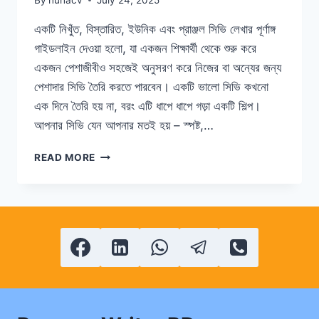
একটি নিখুঁত, বিস্তারিত, ইউনিক এবং প্রাঞ্জল সিভি লেখার পূর্ণাঙ্গ
গাইডলাইন দেওয়া হলো, যা একজন শিক্ষার্থী থেকে শুরু করে
একজন পেশাজীবীও সহজেই অনুসরণ করে নিজের বা অন্যের জন্য
পেশাদার সিভি তৈরি করতে পারবেন। একটি ভালো সিভি কখনো
এক দিনে তৈরি হয় না, বরং এটি ধাপে ধাপে গড়া একটি শিল্প।
আপনার সিভি যেন আপনার মতই হয় – স্পষ্ট,…
নিখুঁত,
READ MORE
বিস্তারিত,
ইউনিক
এবং
প্রাঞ্জল
সিভি
লেখার
পূর্ণাঙ্গ
গাইডলাইন