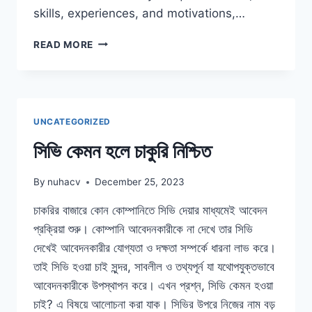
skills, experiences, and motivations,…
WHAT
READ MORE
IS
A
COVER
LETTER
AND
UNCATEGORIZED
WHY
IS
সিভি কেমন হলে চাকুরি নিশ্চিত
IT
VERY
By
nuhacv
December 25, 2023
IMPORTANT?
চাকরির বাজারে কোন কোম্পানিতে সিভি দেয়ার মাধ্যমেই আবেদন
প্রক্রিয়া শুরু। কোম্পানি আবেদনকারীকে না দেখে তার সিভি
দেখেই আবেদনকারীর যোগ্যতা ও দক্ষতা সম্পর্কে ধারনা লাভ করে।
তাই সিভি হওয়া চাই সুন্দর, সাবলীল ও তথ্যপূর্ন যা যথোপযুক্তভাবে
আবেদনকারীকে উপস্থাপন করে। এখন প্রশ্ন, সিভি কেমন হওয়া
চাই? এ বিষয়ে আলোচনা করা যাক। সিভির উপরে নিজের নাম বড়