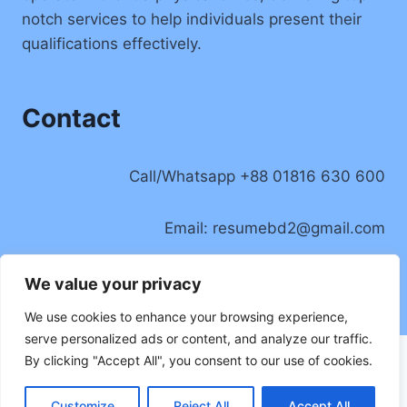
notch services to help individuals present their
qualifications effectively.
Contact
Call/Whatsapp +88 01816 630 600
Email:
resumebd2@gmail.com
Location: Badda, Dhaka, Bangladesh
We value your privacy
We use cookies to enhance your browsing experience,
serve personalized ads or content, and analyze our traffic.
By clicking "Accept All", you consent to our use of cookies.
Privacy Policy
© 2026 Resume Writer BD
Customize
Reject All
Accept All