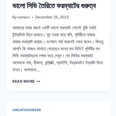
যা
ভালো সিভি তৈরিতে ফরম্যাটের গুরুত্ব
ফলো
করলে
By
nuhacv
December 25, 2023
আপনার
সিভি
আমাদের সবার ধারণা একটি ভালো ফরম্যাট পেলেই বুঝি সবাই
হবে
ইন্টারভিউ দিতে ডাকবে। খুব সহজ করে বলি, পৃথিবীতে হাজার
নিখুত।
হাজার ফরম্যাট রয়েছে। গুগোলে সার্চ করলেই পেয়ে যাবেন। কিন্তু
আপনি কি আজও বানাতে পেরেছেন মনের মত সিভি? পৃথিবীর সব
সিভি ফরম্যাটগুলো লক্ষ্য করে দেখুন। সব সিভির ফরম্যাটে
আপনাকে নাম, ঠিকানা, কন্ট্যাক্ট, স্কাইপি, লিঙ্কডইন ইত্যাদি দিতে
বলবে। আপনাকে…
ভালো
READ MORE
সিভি
তৈরিতে
ফরম্যাটের
গুরুত্ব
UNCATEGORIZED